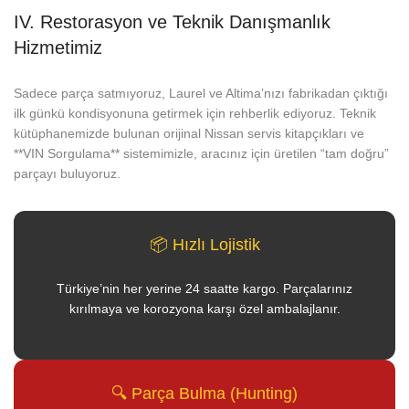
IV. Restorasyon ve Teknik Danışmanlık
Hizmetimiz
Sadece parça satmıyoruz, Laurel ve Altima’nızı fabrikadan çıktığı
ilk günkü kondisyonuna getirmek için rehberlik ediyoruz. Teknik
kütüphanemizde bulunan orijinal Nissan servis kitapçıkları ve
**VIN Sorgulama** sistemimizle, aracınız için üretilen “tam doğru”
parçayı buluyoruz.
📦 Hızlı Lojistik
Türkiye’nin her yerine 24 saatte kargo. Parçalarınız
kırılmaya ve korozyona karşı özel ambalajlanır.
🔍 Parça Bulma (Hunting)