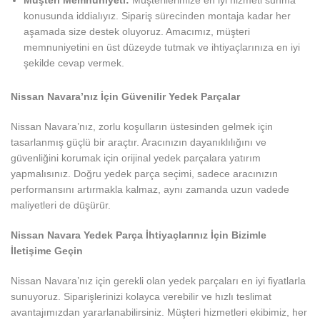
Müşteri Memnuniyeti:
Müşterilerimize en iyi hizmeti sunma
konusunda iddialıyız. Sipariş sürecinden montaja kadar her
aşamada size destek oluyoruz. Amacımız, müşteri
memnuniyetini en üst düzeyde tutmak ve ihtiyaçlarınıza en iyi
şekilde cevap vermek.
Nissan Navara’nız İçin Güvenilir Yedek Parçalar
Nissan Navara’nız, zorlu koşulların üstesinden gelmek için
tasarlanmış güçlü bir araçtır. Aracınızın dayanıklılığını ve
güvenliğini korumak için orijinal yedek parçalara yatırım
yapmalısınız. Doğru yedek parça seçimi, sadece aracınızın
performansını artırmakla kalmaz, aynı zamanda uzun vadede
maliyetleri de düşürür.
Nissan Navara Yedek Parça İhtiyaçlarınız İçin Bizimle
İletişime Geçin
Nissan Navara’nız için gerekli olan yedek parçaları en iyi fiyatlarla
sunuyoruz. Siparişlerinizi kolayca verebilir ve hızlı teslimat
avantajımızdan yararlanabilirsiniz. Müşteri hizmetleri ekibimiz, her