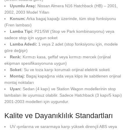
Uyumlu Araç:
Nissan Almera N16 Hatchback (HB) – 2001,
2002, 2003 Model Yılları
Konum:
Arka bagaj kapağı üzerinde, tüm stop fonksiyonu
(Fren lambası)
Lamba Tipi:
P21/5W (Stop ve Park kombinasyonu) veya
sadece stop için uygun soket
Lamba Adedi:
1 veya 2 adet (stop fonksiyonu için, modele
göre değişir)
Renk:
Kırmızı kasa, şeffaf veya kırmızı mercek (orijinal
ekipman spesifikasyonuna uygun)
Soket:
Su ve toza karşı korumalı orijinal elektrik soketi
Montaj:
Bagaj kapağına vida veya klips ile sabitlenen orijinal
montaj noktaları
Uyarı:
Sedan (4 kapı) ve Station Wagon modellerinin stop
lambaları ile uyumsuz olabilir. Sadece Hatchback (3 kapı/5 kapı)
2001-2003 modelleri için uygundur.
Kalite ve Dayanıklılık Standartları
UV ışınlarına ve sararmaya karşı yüksek dirençli ABS veya