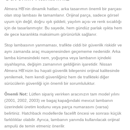
Almera HB’nin dinamik hatları, arka tasarımın önemli bir parçası
olan stop lambası ile tamamlanır. Orijinal parça, sadece görsel
uyum için değil, doğru ışık şiddeti, yayılım açısı ve renk sıcaklığı
için de tasarlanmıştır. Bu sayede, hem gündüz parlak ışıkta hem
de gece karanlıkta maksimum görünürlük sağlanır.
Stop lambasının yanmaması, trafikte ciddi bir güvenlik riskidir ve
aynı zamanda araç muayenesinden geçememe nedenidir. Arka
lamba kümesindeki nem, yoğuşma veya lambanın içindeki
siyahlaşma, değişim zamanının geldiğinin işaretidir. Nissan
Almera HB’nizin bu hayati güvenlik bileşenini orijinal kalitesinde
yenilemek, hem kendi güvenliğiniz hem de trafikteki diğer
sürücülerin güvenliği için önemli bir sorumluluktur.
Önemli Not:
Lütfen sipariş verirken aracınızın tam model yılını
(2001, 2002, 2003) ve bagaj kapağındaki mevcut lambanın
üzerindeki üretim kodunu veya parça numarasını (varsa)
belirtiniz. Hatchback modellerde facelift öncesi ve sonrası küçük
farklılıklar olabilir. Ayrıca, lambanın yanında kullanılacak orijinal
ampulü de temin etmeniz önerilir.