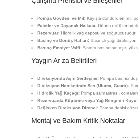
Çalışma Prensibi ve Bileşenler
Pompa Gövdesi ve Mil:
Kayışla döndürülen mil, po
Paletler ve Dayanak Halkası:
Dönen mil üzerindeki 
Rezervuar:
Hidrolik yağ deposu ve soğutucusudur. Ya
Basınç ve Dönüş Hatları:
Basınçlı yağı direksiyon 
Basınç Emniyet Valfi:
Sistem basıncının aşırı yüks
Yaygın Arıza Belirtileri
Direksiyonda Aşırı Sertleşme:
Pompa basıncı düşük
Direksiyon Hareketinde Ses (Uluma, Gıcırtı):
Pomp
Hidrolik Yağ Kaçağı:
Pompa salmastrası, contaları v
Rezervuarda Köpürme veya Yağ Renginin Koyul
Değişken Direksiyon Direnci:
Pompa debisi düzens
Montaj ve Bakım Kritik Noktaları