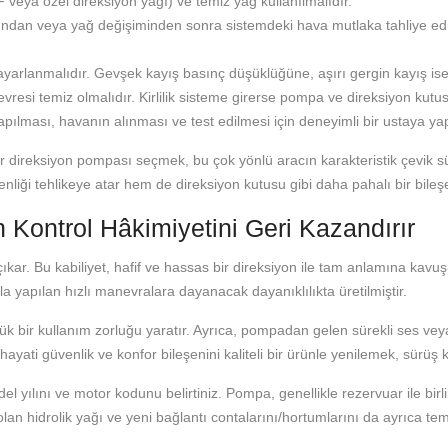
 veya özel direksiyon yağı) ve temiz yağ kullanılmalıdır.
dan veya yağ değişiminden sonra sistemdeki hava mutlaka tahliye edilm
 ayarlanmalıdır. Gevşek kayış basınç düşüklüğüne, aşırı gergin kayış 
resi temiz olmalıdır. Kirlilik sisteme girerse pompa ve direksiyon kutus
pılması, havanın alınması ve test edilmesi için deneyimli bir ustaya yapt
ir direksiyon pompası seçmek, bu çok yönlü aracın karakteristik çevik sür
liği tehlikeye atar hem de direksiyon kutusu gibi daha pahalı bir bileşe
n Kontrol Hâkimiyetini Geri Kazandırır
kar. Bu kabiliyet, hafif ve hassas bir direksiyon ile tam anlamına kavuşu
ola yapılan hızlı manevralara dayanacak dayanıklılıkta üretilmiştir.
yük bir kullanım zorluğu yaratır. Ayrıca, pompadan gelen sürekli ses 
ati güvenlik ve konfor bileşenini kaliteli bir ürünle yenilemek, sürüş ke
l yılını ve motor kodunu belirtiniz. Pompa, genellikle rezervuar ile birli
i olan hidrolik yağı ve yeni bağlantı contalarını/hortumlarını da ayrıca te