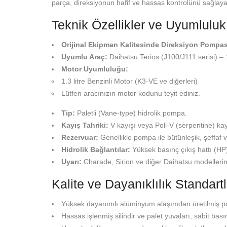
parça, direksiyonun hafif ve hassas kontrolünü sağlayan
Teknik Özellikler ve Uyumluluk
Orijinal Ekipman Kalitesinde Direksiyon Pompas
Uyumlu Araç:
Daihatsu Terios (J100/J111 serisi) –
Motor Uyumluluğu:
1.3 litre Benzinli Motor (K3-VE ve diğerleri)
Lütfen aracınızın motor kodunu teyit ediniz.
Tip:
Paletli (Vane-type) hidrolik pompa.
Kayış Tahriki:
V kayışı veya Poli-V (serpentine) kayı
Rezervuar:
Genellikle pompa ile bütünleşik, şeffaf ve
Hidrolik Bağlantılar:
Yüksek basınç çıkış hattı (HP)
Uyarı:
Charade, Sirion ve diğer Daihatsu modellerini
Kalite ve Dayanıklılık Standartl
Yüksek dayanımlı alüminyum alaşımdan üretilmiş po
Hassas işlenmiş silindir ve palet yuvaları, sabit bası