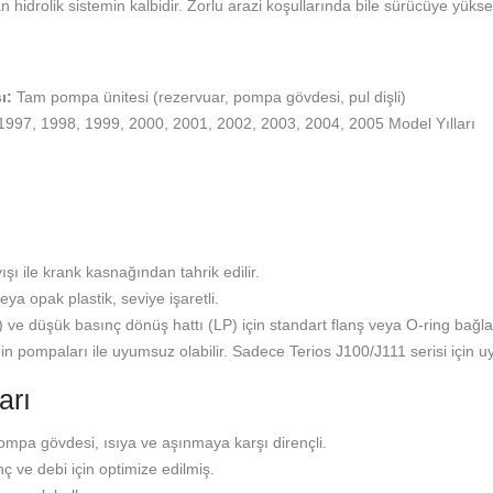
 hidrolik sistemin kalbidir. Zorlu arazi koşullarında bile sürücüye yüks
ı:
Tam pompa ünitesi (rezervuar, pompa gövdesi, pul dişli)
 1997, 1998, 1999, 2000, 2001, 2002, 2003, 2004, 2005 Model Yılları
şı ile krank kasnağından tahrik edilir.
ya opak plastik, seviye işaretli.
 ve düşük basınç dönüş hattı (LP) için standart flanş veya O-ring bağlan
n pompaları ile uyumsuz olabilir. Sadece Terios J100/J111 serisi için u
arı
mpa gövdesi, ısıya ve aşınmaya karşı dirençli.
nç ve debi için optimize edilmiş.