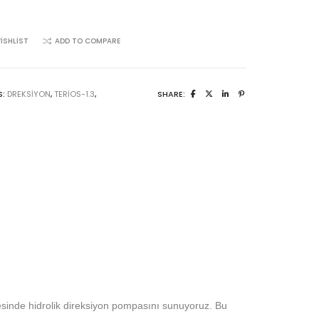
ISHLIST
ADD TO COMPARE
S:
DREKSIYON
,
TERIOS-1.3
,
SHARE:
itesinde hidrolik direksiyon pompasını sunuyoruz. Bu