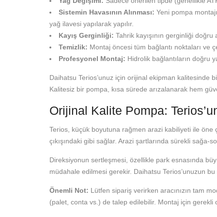
Yağ Değişimi:
Sadece önerilen tipde (genellikle ATF
Sistemin Havasının Alınması:
Yeni pompa montajın
yağ ilavesi yapılarak yapılır.
Kayış Gerginliği:
Tahrik kayışının gerginliği doğru
Temizlik:
Montaj öncesi tüm bağlantı noktaları ve çev
Profesyonel Montaj:
Hidrolik bağlantıların doğru ya
Daihatsu Terios’unuz için orijinal ekipman kalitesinde b
Kalitesiz bir pompa, kısa sürede arızalanarak hem güven
Orijinal Kalite Pompa: Terios’u
Terios, küçük boyutuna rağmen arazi kabiliyeti ile öne çı
çıkışındaki gibi sağlar. Arazi şartlarında sürekli sağa-s
Direksiyonun sertleşmesi, özellikle park esnasında bü
müdahale edilmesi gerekir. Daihatsu Terios’unuzun bu hay
Önemli Not:
Lütfen sipariş verirken aracınızın tam mode
(palet, conta vs.) de talep edilebilir. Montaj için gerekl