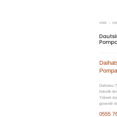
HOME
DA
Dautsi
Pompa
Daihats
Pompa
Daihatsu T
hidrolik di
Yüksek day
güvenilir d
0555 7