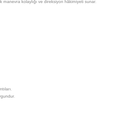
ek manevra kolaylığı ve direksiyon hâkimiyeti sunar.
tıları.
ygundur.