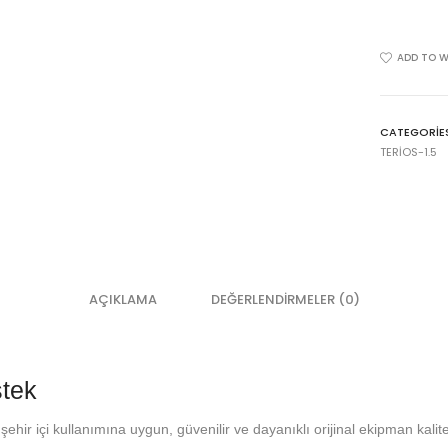
ADD TO W
CATEGORIE
TERIOS-1.5
AÇIKLAMA
DEĞERLENDIRMELER (0)
stek
ehir içi kullanımına uygun, güvenilir ve dayanıklı orijinal ekipman kal