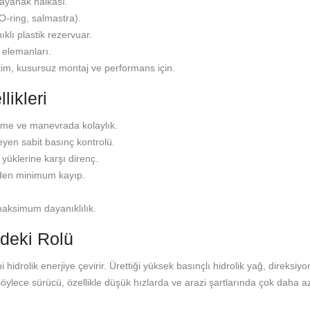
dayanak halkası.
O-ring, salmastra).
klı plastik rezervuar.
 elemanları.
etim, kusursuz montaj ve performans için.
likleri
 etme ve manevrada kolaylık.
eyen sabit basınç kontrolü.
 yüklerine karşı direnç.
nden minimum kayıp.
 maksimum dayanıklılık.
deki Rolü
hidrolik enerjiye çevirir. Ürettiği yüksek basınçlı hidrolik yağ, direksiy
Böylece sürücü, özellikle düşük hızlarda ve arazi şartlarında çok daha az