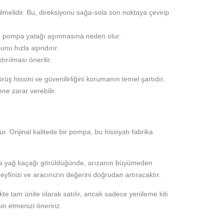
elidir. Bu, direksiyonu sağa-sola son noktaya çevirip
ise pompa yatağı aşınmasına neden olur.
unu hızla aşındırır.
ırılması önerilir.
üş hissini ve güvenilirliğini korumanın temel şartıdır.
ne zarar verebilir.
r. Orijinal kalitede bir pompa, bu hissiyatı fabrika
veya yağ kaçağı görüldüğünde, arızanın büyümeden
yfinizi ve aracınızın değerini doğrudan artıracaktır.
kte tam ünite olarak satılır, ancak sadece yenileme kiti
min etmenizi öneririz.