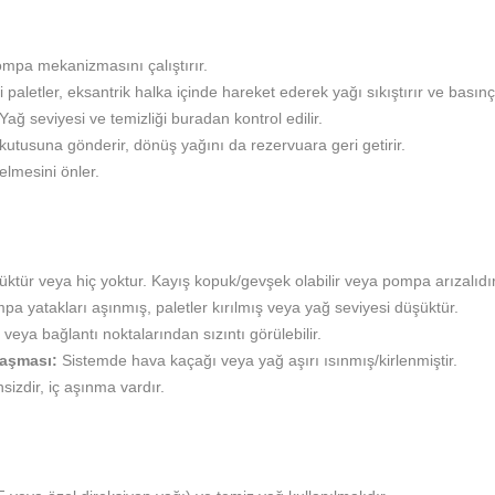
mpa mekanizmasını çalıştırır.
paletler, eksantrik halka içinde hareket ederek yağı sıkıştırır ve basınçl
ğ seviyesi ve temizliği buradan kontrol edilir.
kutusuna gönderir, dönüş yağını da rezervuara geri getirir.
elmesini önler.
tür veya hiç yoktur. Kayış kopuk/gevşek olabilir veya pompa arızalıdır
a yatakları aşınmış, paletler kırılmış veya yağ seviyesi düşüktür.
eya bağlantı noktalarından sızıntı görülebilir.
aşması:
Sistemde hava kaçağı veya yağ aşırı ısınmış/kirlenmiştir.
izdir, iç aşınma vardır.