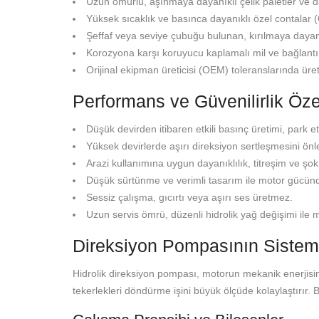
Uzun ömürlü, aşınmaya dayanıklı çelik paletler ve 
Yüksek sıcaklık ve basınca dayanıklı özel contalar (
Şeffaf veya seviye çubuğu bulunan, kırılmaya dayanı
Korozyona karşı koruyucu kaplamalı mil ve bağlantı
Orijinal ekipman üreticisi (OEM) toleranslarında ür
Performans ve Güvenilirlik Özel
Düşük devirden itibaren etkili basınç üretimi, park
Yüksek devirlerde aşırı direksiyon sertleşmesini önl
Arazi kullanımına uygun dayanıklılık, titreşim ve şok
Düşük sürtünme ve verimli tasarım ile motor gücü
Sessiz çalışma, gıcırtı veya aşırı ses üretmez.
Uzun servis ömrü, düzenli hidrolik yağ değişimi ile
Direksiyon Pompasının Sistem
Hidrolik direksiyon pompası, motorun mekanik enerjisini 
tekerlekleri döndürme işini büyük ölçüde kolaylaştırır. 