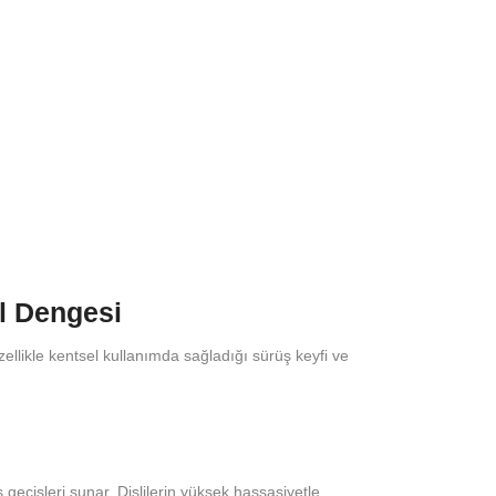
l Dengesi
llikle kentsel kullanımda sağladığı sürüş keyfi ve
eçişleri sunar. Dişlilerin yüksek hassasiyetle