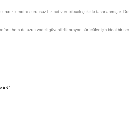
erce kilometre sorunsuz hizmet verebilecek şekilde tasarlanmıştır. Doğ
ru hem de uzun vadeli güvenilirlik arayan sürücüler için ideal bir seçi
IMAN”