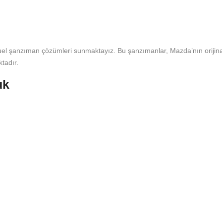
nuel şanzıman çözümleri sunmaktayız. Bu şanzımanlar, Mazda’nın orijina
tadır.
uk