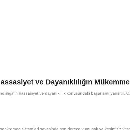
assasiyet ve Dayanıklılığın Mükemme
liğinin hassasiyet ve dayanıklılık konusundaki başarısını yansıtır. Öze
 senkromeç sistemleri sayesinde son derece yumuşak ve kesintisiz vites g