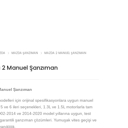
ZDA
MAZDA ŞANZIMAN
MAZDA 2 MANUEL ŞANZIMAN
 2 Manuel Şanzıman
Manuel Şanzıman
delleri için orijinal spesifikasyonlara uygun manuel
5 ve 6 ileri seçenekleri, 1.3L ve 1.5L motorlarla tam
02-2014 ve 2014-2020 model yıllarına uygun, test
 garantili şanzıman çözümleri. Yumuşak vites geçişi ve
nıklılık.