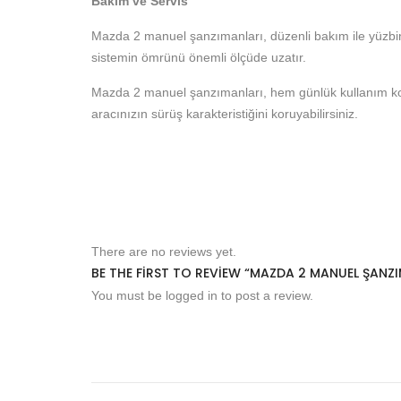
Bakım ve Servis
Mazda 2 manuel şanzımanları, düzenli bakım ile yüzbinl
sistemin ömrünü önemli ölçüde uzatır.
Mazda 2 manuel şanzımanları, hem günlük kullanım konfo
aracınızın sürüş karakteristiğini koruyabilirsiniz.
There are no reviews yet.
BE THE FIRST TO REVIEW “MAZDA 2 MANUEL ŞANZ
You must be
logged in
to post a review.