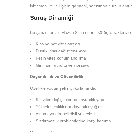
işlenmesi ve ısıl işlem görmesi, şanzımanın uzun ömürl
Sürüş Dinamiği
Bu şanzımanlar, Mazda 2’nin sportif sürüş karakteriy
Kısa ve net vites atışları
Düşük vites değiştirme eforu
Kesin vites konumlandırma
Minimum gürültü ve vibrasyon
Dayanıklılık ve Güvenilirlik
Özellikle yoğun şehir içi kullanımda:
Sık vites değişimlerine dayanıklı yapı
Yüksek sıcaklıklara dayanıklı yağlar
Aşınmaya dirençli dişli yüzeyleri
Sızdırmazlık problemlerine karşı koruma