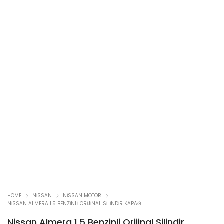
HOME
NISSAN
NISSAN MOTOR
NISSAN ALMERA 1.5 BENZINLI ORIJINAL SILINDIR KAPAĞI
Nissan Almera 1.5 Benzinli Orijinal Silindir