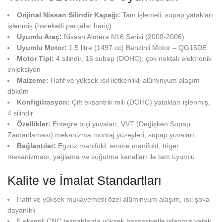
Orijinal Nissan Silindir Kapağı:
Tam işlemeli, supap yatakları
işlenmiş (hareketli parçalar hariç)
Uyumlu Araç:
Nissan Almera N16 Serisi (2000-2006)
Uyumlu Motor:
1.5 litre (1497 cc) Benzinli Motor – QG15DE
Motor Tipi:
4 silindir, 16 subap (DOHC), çok noktalı elektronik
enjeksiyon
Malzeme:
Hafif ve yüksek ısıl iletkenlikli alüminyum alaşım
döküm
Konfigürasyon:
Çift eksantrik mili (DOHC) yatakları işlenmiş,
4 silindir
Özellikler:
Entegre buji yuvaları, VVT (Değişken Supap
Zamanlaması) mekanizma montaj yüzeyleri, supap yuvaları
Bağlantılar:
Egzoz manifold, emme manifold, triger
mekanizması, yağlama ve soğutma kanalları ile tam uyumlu
Kalite ve İmalat Standartları
Hafif ve yüksek mukavemetli özel alüminyum alaşım, ısıl şoka
dayanıklı
5 eksenli CNC tezgahlarda yüksek hassasiyetle işlenmiş yatak