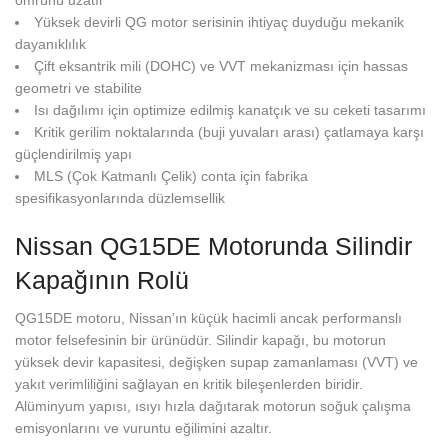
ömrünü uzatır
Yüksek devirli QG motor serisinin ihtiyaç duyduğu mekanik
dayanıklılık
Çift eksantrik mili (DOHC) ve VVT mekanizması için hassas
geometri ve stabilite
Isı dağılımı için optimize edilmiş kanatçık ve su ceketi tasarımı
Kritik gerilim noktalarında (buji yuvaları arası) çatlamaya karşı
güçlendirilmiş yapı
MLS (Çok Katmanlı Çelik) conta için fabrika
spesifikasyonlarında düzlemsellik
Nissan QG15DE Motorunda Silindir
Kapağının Rolü
QG15DE motoru, Nissan’ın küçük hacimli ancak performanslı
motor felsefesinin bir ürünüdür. Silindir kapağı, bu motorun
yüksek devir kapasitesi, değişken supap zamanlaması (VVT) ve
yakıt verimliliğini sağlayan en kritik bileşenlerden biridir.
Alüminyum yapısı, ısıyı hızla dağıtarak motorun soğuk çalışma
emisyonlarını ve vuruntu eğilimini azaltır.