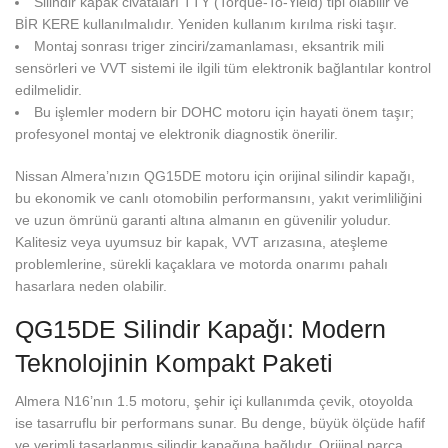
Silindir kapak civataları TTY (Torque-To-Yield) tipi olabilir ve
BİR KERE kullanılmalıdır. Yeniden kullanım kırılma riski taşır.
Montaj sonrası triger zinciri/zamanlaması, eksantrik mili
sensörleri ve VVT sistemi ile ilgili tüm elektronik bağlantılar kontrol
edilmelidir.
Bu işlemler modern bir DOHC motoru için hayati önem taşır;
profesyonel montaj ve elektronik diagnostik önerilir.
Nissan Almera’nızın QG15DE motoru için orijinal silindir kapağı,
bu ekonomik ve canlı otomobilin performansını, yakıt verimliliğini
ve uzun ömrünü garanti altına almanın en güvenilir yoludur.
Kalitesiz veya uyumsuz bir kapak, VVT arızasına, ateşleme
problemlerine, sürekli kaçaklara ve motorda onarımı pahalı
hasarlara neden olabilir.
QG15DE Silindir Kapağı: Modern
Teknolojinin Kompakt Paketi
Almera N16’nın 1.5 motoru, şehir içi kullanımda çevik, otoyolda
ise tasarruflu bir performans sunar. Bu denge, büyük ölçüde hafif
ve verimli tasarlanmış silindir kapağına bağlıdır. Orijinal parça,