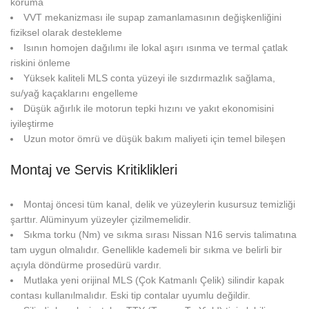
koruma
VVT mekanizması ile supap zamanlamasının değişkenliğini
fiziksel olarak destekleme
Isının homojen dağılımı ile lokal aşırı ısınma ve termal çatlak
riskini önleme
Yüksek kaliteli MLS conta yüzeyi ile sızdırmazlık sağlama,
su/yağ kaçaklarını engelleme
Düşük ağırlık ile motorun tepki hızını ve yakıt ekonomisini
iyileştirme
Uzun motor ömrü ve düşük bakım maliyeti için temel bileşen
Montaj ve Servis Kritiklikleri
Montaj öncesi tüm kanal, delik ve yüzeylerin kusursuz temizliği
şarttır. Alüminyum yüzeyler çizilmemelidir.
Sıkma torku (Nm) ve sıkma sırası Nissan N16 servis talimatına
tam uygun olmalıdır. Genellikle kademeli bir sıkma ve belirli bir
açıyla döndürme prosedürü vardır.
Mutlaka yeni orijinal MLS (Çok Katmanlı Çelik) silindir kapak
contası kullanılmalıdır. Eski tip contalar uyumlu değildir.