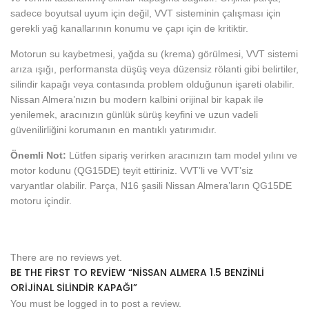
sadece boyutsal uyum için değil, VVT sisteminin çalışması için
gerekli yağ kanallarının konumu ve çapı için de kritiktir.
Motorun su kaybetmesi, yağda su (krema) görülmesi, VVT sistemi
arıza ışığı, performansta düşüş veya düzensiz rölanti gibi belirtiler,
silindir kapağı veya contasında problem olduğunun işareti olabilir.
Nissan Almera’nızın bu modern kalbini orijinal bir kapak ile
yenilemek, aracınızın günlük sürüş keyfini ve uzun vadeli
güvenilirliğini korumanın en mantıklı yatırımıdır.
Önemli Not:
Lütfen sipariş verirken aracınızın tam model yılını ve
motor kodunu (QG15DE) teyit ettiriniz. VVT’li ve VVT’siz
varyantlar olabilir. Parça, N16 şasili Nissan Almera’ların QG15DE
motoru içindir.
There are no reviews yet.
BE THE FIRST TO REVIEW “NISSAN ALMERA 1.5 BENZINLI
ORIJINAL SILINDIR KAPAĞI”
You must be
logged in
to post a review.