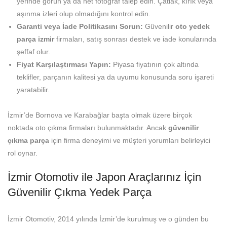
yerinde görün ya da net fotoğraf talep edin. Çatlak, kırık veya
aşınma izleri olup olmadığını kontrol edin.
Garanti veya İade Politikasını Sorun:
Güvenilir
oto yedek
parça izmir
firmaları, satış sonrası destek ve iade konularında
şeffaf olur.
Fiyat Karşılaştırması Yapın:
Piyasa fiyatının çok altında
teklifler, parçanın kalitesi ya da uyumu konusunda soru işareti
yaratabilir.
İzmir’de Bornova ve Karabağlar başta olmak üzere birçok
noktada oto çıkma firmaları bulunmaktadır. Ancak
güvenilir
çıkma parça
için firma deneyimi ve müşteri yorumları belirleyici
rol oynar.
İzmir Otomotiv ile Japon Araçlarınız İçin
Güvenilir Çıkma Yedek Parça
İzmir Otomotiv, 2014 yılında İzmir’de kurulmuş ve o günden bu