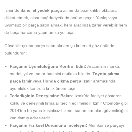
İzmir’de
ikinci el yedek parça
alımında bazı kritik noktalara
dikkat etmek, olası mağduriyetlerin önüne geçer. Yanlış veya
uyumsuz bir parça satın almak, hem aracınıza zarar verebilir hem
de boşa harcama yapmanıza yol açar.
Güvenilir çıkma parça satın alırken şu kriterleri göz önünde
bulundurun:
Parçanın Uyumluluğunu Kontrol Edin:
Aracınızın marka,
model, yıl ve motor hacmini mutlaka bildirin.
Toyota çıkma
parça İzmir
veya
Honda çıkma parça İzmir
aramasında
uyumluluk kontrolü kritik önem taşır.
Tedarikçinin Deneyimine Bakın:
İzmir’de faaliyet gösteren
köklü ve deneyimli firmalar tercih edilmelidir. İzmir Otomotiv gibi
2014’ten bu yana kesintisiz hizmet sunan firmalar, güvenilirliğini
kanıtlamış adreslerdir.
Parçanın Fiziksel Durumunu İnceleyin:
Mümkünse parçayı