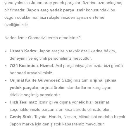
yana yalnızca Japon araç yedek parçaları üzerine uzmanlaşmış
bir firmadır.
Japon araç yedek parça izmir
konusundaki bu
özgün odaklanma, bizi rakiplerimizden ayıran en temel
özelliğimizdir.
Neden İzmir Otomotiv’i tercih etmelisiniz?
Uzman Kadro:
Japon araçların teknik özelliklerine hâkim,
deneyimli ve eğitimli personelimiz mevcuttur.
7/24 Kesintisiz Hizmet:
Acil parça ihtiyaçlarınızda bizi günün
her saati arayabilirsiniz.
Orijinal Kalite Güvencesi:
Sattığımız tüm
orijinal çıkma
yedek parça
lar, orijinal üretim standartlarını karşılayan,
titizlikle seçilmiş parçalardır.
Hızlı Teslimat:
İzmir içi ve dışına yönelik hızlı teslimat
seçeneklerimizle parçanız en kısa sürede elinizde olur.
Geniş Stok:
Toyota, Honda, Nissan, Mitsubishi ve daha birçok
Japon marka için geniş stok kapasitemiz mevcuttur.