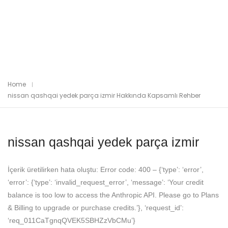
Home
nissan qashqai yedek parça izmir Hakkında Kapsamlı Rehber
nissan qashqai yedek parça izmir
İçerik üretilirken hata oluştu: Error code: 400 – {‘type’: ‘error’,
‘error’: {‘type’: ‘invalid_request_error’, ‘message’: ‘Your credit
balance is too low to access the Anthropic API. Please go to Plans
& Billing to upgrade or purchase credits.’}, ‘request_id’:
‘req_011CaTgnqQVEK5SBHZzVbCMu’}