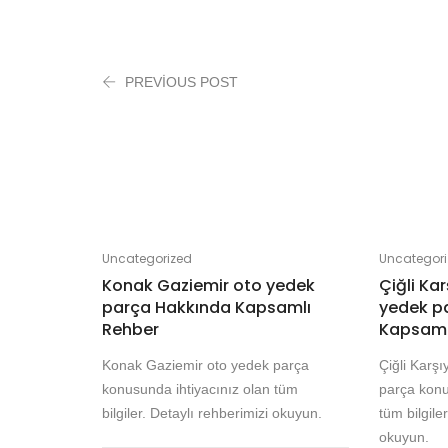
PREVIOUS POST
Uncategorized
Uncategor
Konak Gaziemir oto yedek
Çiğli Ka
parça Hakkında Kapsamlı
yedek p
Rehber
Kapsaml
Konak Gaziemir oto yedek parça
Çiğli Karş
konusunda ihtiyacınız olan tüm
parça konu
bilgiler. Detaylı rehberimizi okuyun.
tüm bilgile
okuyun.