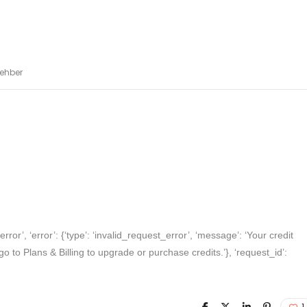
Rehber
‘error’, ‘error’: {‘type’: ‘invalid_request_error’, ‘message’: ‘Your credit
o to Plans & Billing to upgrade or purchase credits.’}, ‘request_id’:
1