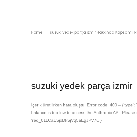
Home
suzuki yedek parça izmir Hakkında Kapsamlı 
suzuki yedek parça izmir
İçerik üretilirken hata oluştu: Error code: 400 – {‘type’: 
balance is too low to access the Anthropic API. Please g
‘req_011CaESjxDkSjVq5aEgJPV7C’}