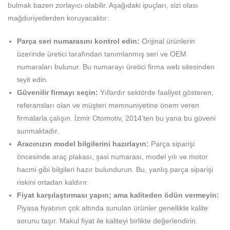
bulmak bazen zorlayıcı olabilir. Aşağıdaki ipuçları, sizi olası
mağduriyetlerden koruyacaktır:
Parça seri numarasını kontrol edin:
Orijinal ürünlerin
üzerinde üretici tarafından tanımlanmış seri ve OEM
numaraları bulunur. Bu numarayı üretici firma web sitesinden
teyit edin.
Güvenilir firmayı seçin:
Yıllardır sektörde faaliyet gösteren,
referansları olan ve müşteri memnuniyetine önem veren
firmalarla çalışın. İzmir Otomotiv, 2014’ten bu yana bu güveni
sunmaktadır.
Aracınızın model bilgilerini hazırlayın:
Parça siparişi
öncesinde araç plakası, şasi numarası, model yılı ve motor
hacmi gibi bilgileri hazır bulundurun. Bu, yanlış parça siparişi
riskini ortadan kaldırır.
Fiyat karşılaştırması yapın; ama kaliteden ödün vermeyin:
Piyasa fiyatının çok altında sunulan ürünler genellikle kalite
sorunu taşır. Makul fiyat ile kaliteyi birlikte değerlendirin.